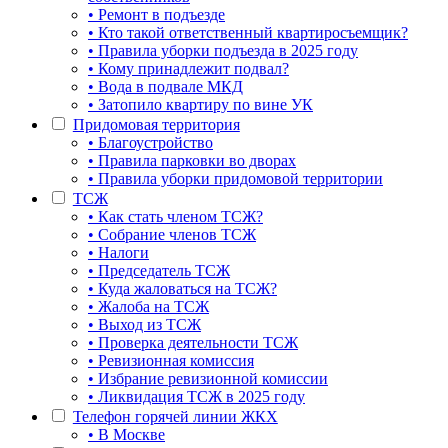
• Ремонт в подъезде
• Кто такой ответственный квартиросъемщик?
• Правила уборки подъезда в 2025 году
• Кому принадлежит подвал?
• Вода в подвале МКД
• Затопило квартиру по вине УК
Придомовая территория
• Благоустройство
• Правила парковки во дворах
• Правила уборки придомовой территории
ТСЖ
• Как стать членом ТСЖ?
• Собрание членов ТСЖ
• Налоги
• Председатель ТСЖ
• Куда жаловаться на ТСЖ?
• Жалоба на ТСЖ
• Выход из ТСЖ
• Проверка деятельности ТСЖ
• Ревизионная комиссия
• Избрание ревизионной комиссии
• Ликвидация ТСЖ в 2025 году
Телефон горячей линии ЖКХ
• В Москве