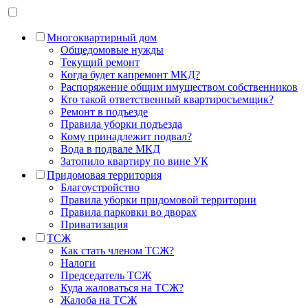
Многоквартирный дом
Общедомовые нужды
Текущий ремонт
Когда будет капремонт МКД?
Распоряжение общим имуществом собственников
Кто такой ответственный квартиросъемщик?
Ремонт в подъезде
Правила уборки подъезда
Кому принадлежит подвал?
Вода в подвале МКД
Затопило квартиру по вине УК
Придомовая территория
Благоустройство
Правила уборки придомовой территории
Правила парковки во дворах
Приватизация
ТСЖ
Как стать членом ТСЖ?
Налоги
Председатель ТСЖ
Куда жаловаться на ТСЖ?
Жалоба на ТСЖ