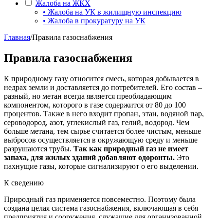
Жалоба на ЖКХ
• Жалоба на УК в жилищную инспекцию
• Жалоба в прокуратуру на УК
Главная
/
Правила газоснабжения
Правила газоснабжения
К природному газу относится смесь, которая добывается в
недрах земли и доставляется до потребителей. Его состав –
разный, но метан всегда является преобладающим
компонентом, которого в газе содержится от 80 до 100
процентов. Также в него входит пропан, этан, водяной пар,
сероводород, азот, углекислый газ, гелий, водород. Чем
больше метана, тем сырье считается более чистым, меньше
выбросов осуществляется в окружающую среду и меньше
разрушаются трубы.
Так как природный газ не имеет
запаха, для жилых зданий добавляют одоронты.
Это
пахнущие газы, которые сигнализируют о его выделении.
К сведению
Природный газ применяется повсеместно. Поэтому была
создана целая система газоснабжения, включающая в себя
предприятия и сооружения, служащие для организованной