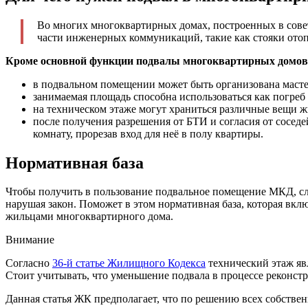
Во многих многоквартирных домах, построенных в совет
части инженерных коммуникаций, такие как стояки отоп
Кроме основной функции подвалы многоквартирных домов 
в подвальном помещении может быть организована масте
занимаемая площадь способна использоваться как погреб 
на техническом этаже могут храниться различные вещи жил
после получения разрешения от БТИ и согласия от сосед
комнату, прорезав вход для неё в полу квартиры.
Нормативная база
Чтобы получить в пользование подвальное помещение МКД, сле
нарушая закон. Поможет в этом нормативная база, которая в
жильцами многоквартирного дома.
Внимание
Согласно
36-й статье Жилищного Кодекса
технический этаж яв
Стоит учитывать, что уменьшение подвала в процессе реконст
Данная статья ЖК предполагает, что по решению всех собстве