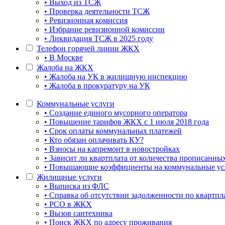
• Выход из ТСЖ
• Проверка деятельности ТСЖ
• Ревизионная комиссия
• Избрание ревизионной комиссии
• Ликвидация ТСЖ в 2025 году
Телефон горячей линии ЖКХ
• В Москве
Жалоба на ЖКХ
• Жалоба на УК в жилищную инспекцию
• Жалоба в прокуратуру на УК
Коммунальные услуги
• Создание единого мусорного оператора
• Повышение тарифов ЖКХ с 1 июля 2018 года
• Срок оплаты коммунальных платежей
• Кто обязан оплачивать КУ?
• Взносы на капремонт в новостройках
• Зависит ли квартплата от количества прописанны
• Повышающие коэффициенты на коммунальные усл
Жилищные услуги
• Выписка из ФЛС
• Справка об отсутствии задолженности по квартпл
• РСО в ЖКХ
• Вызов сантехника
• Поиск ЖКХ по адресу проживания