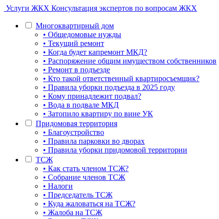
Услуги ЖКХ
Консультация экспертов по вопросам ЖКХ
Многоквартирный дом
• Общедомовые нужды
• Текущий ремонт
• Когда будет капремонт МКД?
• Распоряжение общим имуществом собственников
• Ремонт в подъезде
• Кто такой ответственный квартиросъемщик?
• Правила уборки подъезда в 2025 году
• Кому принадлежит подвал?
• Вода в подвале МКД
• Затопило квартиру по вине УК
Придомовая территория
• Благоустройство
• Правила парковки во дворах
• Правила уборки придомовой территории
ТСЖ
• Как стать членом ТСЖ?
• Собрание членов ТСЖ
• Налоги
• Председатель ТСЖ
• Куда жаловаться на ТСЖ?
• Жалоба на ТСЖ