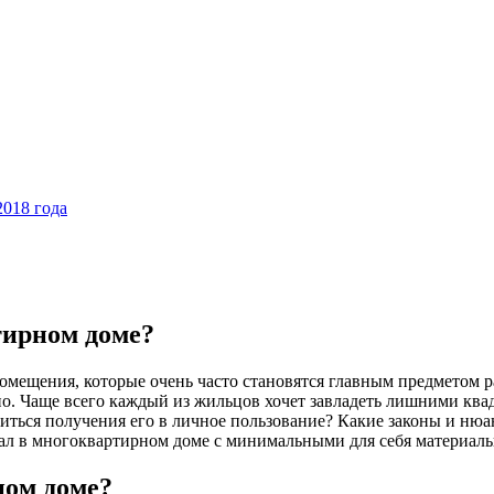
2018 года
тирном доме?
ещения, которые очень часто становятся главным предметом ра
о. Чаще всего каждый из жильцов хочет завладеть лишними квадр
иться получения его в личное пользование? Какие законы и нюан
вал в многоквартирном доме с минимальными для себя материал
ном доме?