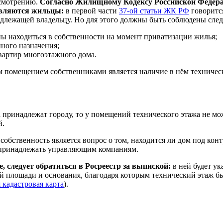
усмотрению.
Согласно Жилищному Кодексу Российской Федер
являются жильцы:
в первой части
37-ой статьи ЖК РФ
говорится
адлежащей владельцу. Но для этого должны быть соблюдены сле
 находиться в собственности на момент приватизации жилья;
нного назначения;
квартир многоэтажного дома.
 помещением собственниками является наличие в нём техничес
 принадлежат городу, то у помещений технического этажа не мо
й.
ственность является вопрос о том, находится ли дом под контр
 принадлежать управляющим компаниям.
 следует обратиться в Росреестр за выпиской:
в ней будет ук
ой площади и основания, благодаря которым технический этаж б
 кадастровая карта
).