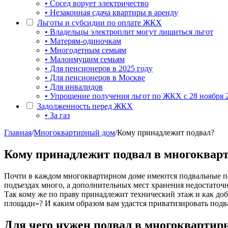
• Сосед ворует электричество
• Незаконная сдача квартиры в аренду
Льготы и субсидии по оплате ЖКХ
• Владельцы электроплит могут лишиться льгот
• Матерям-одиночкам
• Многодетным семьям
• Малоимущим семьям
• Для пенсионеров в 2025 году
• Для пенсионеров в Москве
• Для инвалидов
• Упрощение получения льгот по ЖКХ с 28 ноября 
Задолженность перед ЖКХ
• За газ
Главная
/
Многоквартирный дом
/
Кому принадлежит подвал?
Кому принадлежит подвал в многоквар
Почти в каждом многоквартирном доме имеются подвальные пом
подъездах много, а дополнительных мест хранения недостаточн
Так кому же по праву принадлежит технический этаж и как доб
площади»? И каким образом вам удастся приватизировать под
Для чего нужен подвал в многоквартир