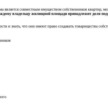
ома является совместным имуществом собственников квартир, м
аждому владельцу жилищной площади принадлежит доля под
ости и знать, что они имеют право создавать товарищества собс
нников
ного