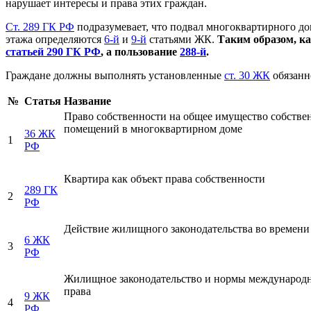
нарушает интересы и права этих граждан.
Ст. 289 ГК РФ
подразумевает, что подвал многоквартирного д
этажа определяются
6-й
и
9-й
статьями ЖК.
Таким образом, к
статьей 290 ГК РФ
, а пользование
288-й
.
Граждане должны выполнять установленные
ст. 30 ЖК
обязанн
№
Статья
Название
Право собственности на общее имущество собстве
помещений в многоквартирном доме
36 ЖК
1
РФ
Квартира как объект права собственности
289 ГК
2
РФ
Действие жилищного законодательства во времени
6 ЖК
3
РФ
Жилищное законодательство и нормы международ
права
9 ЖК
4
РФ