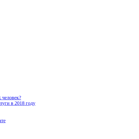
х человек?
уги в 2018 году
ате