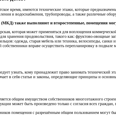
ское время, имеются технические этажи, которые предназначены
ления и водоснабжения, трубопроводы, а также различные обор
(МКД) также выполняют и второстепенные, помещения могу
рская, которая может применяться для воплощения коммерческой
для хранения продовольствия, такого как: фруктово-овощные за
ьцов: одежда, старая мебель или техника, велосипеды, санки и т
ей собственники вправе осуществить перепланировку в подвале 
дует узнать, кому принадлежит право занимать технический эт
ключает в себя статьи и законы, определяющие принципы и осн
ляется общим имуществом собственников многоэтажного строения
рукции может быть произведено только с согласия всех граждан
нников помещения с разрешённым общим пользованием могут быт